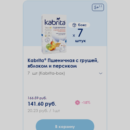
М
5
+
бокс
7
штук
Kabrita® Пшеничная с грушей,
яблоком и персиком
7 шт (Kabrita-box)
166.59 руб.
-15%
141.60 руб.
20.23 руб. / 1шт
В корзину