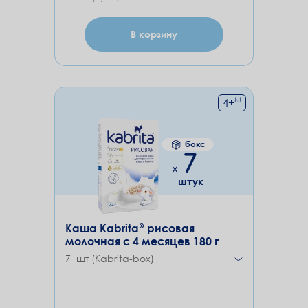
В корзину
М
4
+
бокс
7
штук
Каша Kabrita® рисовая
молочная с 4 месяцев 180 г
7 шт (Kabrita-box)