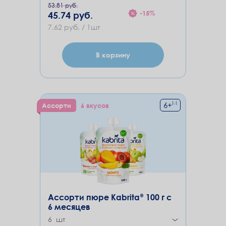
53.81 руб.
-15%
45.74 руб.
7.62 руб. / 1шт
В корзину
М
6
+
Ассорти
6 вкусов
Ассорти пюре Kabrita® 100 г с
6 месяцев
6 шт