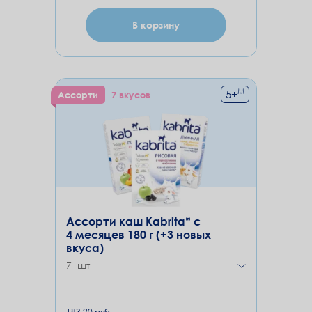
В корзину
М
5
+
Ассорти
7 вкусов
Ассорти каш Kabrita® с
4 месяцев 180 г (+3 новых
вкуса)
7 шт
183.20 руб.