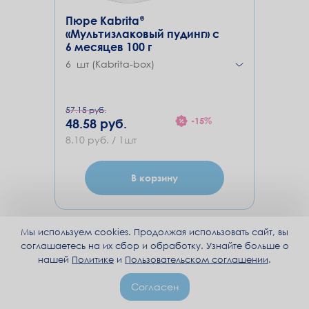
Пюре Kabrita®
«Мультизлаковый пудинг» с
6 месяцев 100 г
6 шт (Kabrita-box)
57.15 руб.
-15%
48.58 руб.
8.10 руб. / 1шт
В корзину
Мы используем cookies. Продолжая использовать сайт, вы
+ такой же бокс
М
8
+
соглашаетесь на их сбор и обработку. Узнайте больше о
в подарок
нашей
Политике
и
Пользовательском соглашении
.
Согласен
бокс
6