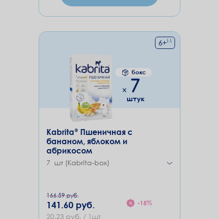
М
6
+
бокс
7
штук
Kabrita® Пшеничная с
бананом, яблоком и
абрикосом
7 шт (Kabrita-box)
166.59 руб.
-15%
141.60 руб.
20.23 руб. / 1шт