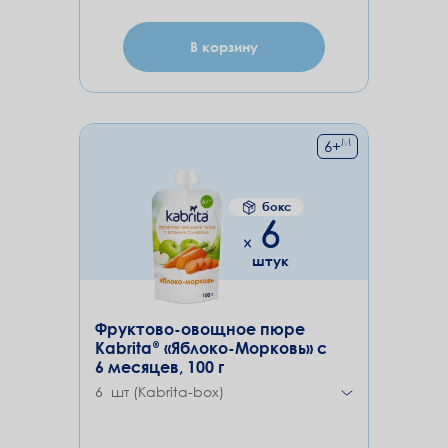
В корзину
М
6
+
бокс
6
штук
Фруктово-овощное пюре
Kabrita® «Яблоко-Морковь» с
6 месяцев, 100 г
6 шт (Kabrita-box)