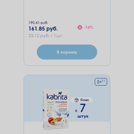
190.41 руб.
-15%
161.85 руб.
23.12 руб. / 1шт
В корзину
М
5
+
бокс
7
штук