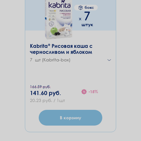
бокс
7
штук
Kabrita® Рисовая каша с
черносливом и яблоком
7 шт (Kabrita-box)
166.59 руб.
-15%
141.60 руб.
20.23 руб. / 1шт
В корзину