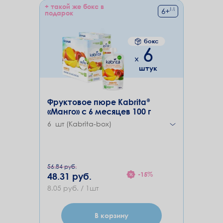
+ такой же бокс в
М
6
+
подарок
бокс
6
штук
Фруктовое пюре Kabrita®
«Манго» с 6 месяцев 100 г
6 шт (Kabrita-box)
56.84 руб.
-15%
48.31 руб.
8.05 руб. / 1шт
В корзину