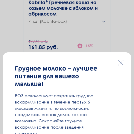
Kabrita® Гречневая каша на
козьем молочке с яблоком и
абрикосом
7 шт (Kabrita-box)
190.41 руб.
-15%
161.85 руб.
23.12 руб. / 1шт
Грудное молоко – лучшее
Нет в наличии
питание для вашего
малыша!
ВОЗ рекомендует сохранять грудное
М
5
+
вскармливание в течение первых 6
месяцев жизни и, по возможности,
продолжать его так долго, как это
бокс
возможно. Сохраняйте грудное
7
вскармливание после введения
прикорма.