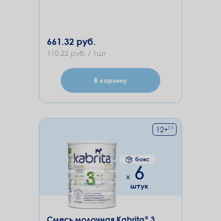
661.32 руб.
110.22 руб. / 1шт
В корзину
М
12
+
бокс
6
штук
Смесь молочная Kabrita® 3