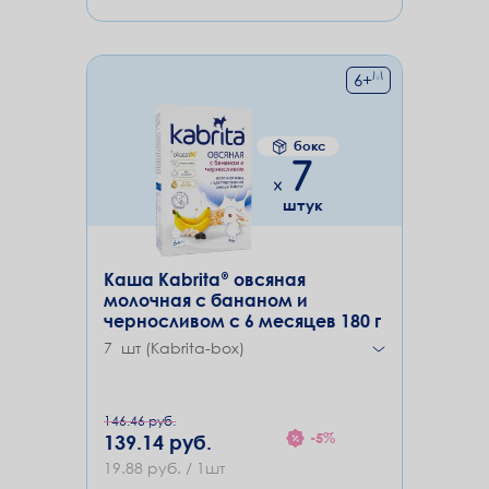
М
6
+
бокс
7
штук
Каша Kabrita® овсяная
молочная с бананом и
черносливом с 6 месяцев 180 г
7 шт (Kabrita-box)
146.46 руб.
-5%
139.14 руб.
19.88 руб. / 1шт