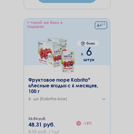
+ такой же бокс в
М
6
+
подарок
бокс
6
штук
Фруктовое пюре Kabrita®
«Лесные ягоды» с 6 месяцев,
100 г
6 шт (Kabrita-box)
56.84 руб.
-15%
48.31 руб.
8.05 руб. / 1шт