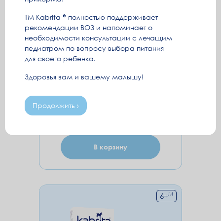
штук
ТМ Kabrita
полностью поддерживает
рекомендации ВОЗ и напоминает о
Каша Kabrita® овсяная
необходимости консультации с лечащим
молочная с 5 месяцев 180 г
педиатром по вопросу выбора питания
7 шт (Kabrita-box)
для своего ребенка.
Здоровья вам и вашему малышу!
149.20 руб.
Продолжить ›
-15%
126.82 руб.
18.12 руб. / 1шт
В корзину
М
6
+