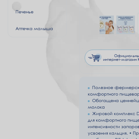
Печенье
Аптечка малыша
Официальны
интернет-магазин K
Полезное фермерско
комфортного пищева
Обогащена ценнейше
молока
Жировой комплекс D
для комфортного пище
интенсивности запоро
усвоения кальция. • П