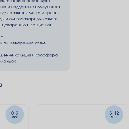
rium lactis способствуют
козьего молока и совр
ию и поддержке иммунитета
и защиты малыша.
) для развития мозга и зрения
В линейке
Kabrita® Gold
ды и олигосахариды козьего
на каждом этапе развит
ищеварению и защиты от
от 12 месяцев (формула
Kabrita® также есть де
ус
фруктово-овощные пюре
к пищеварению козье
Удобные форматы упако
ошение кальция и фосфора
рландах
жестяная банка 400 
жестяная банка 800 
Важное примечание:
й
Грудное молоко - лучш
сохранять грудное вска
возможности, продолжат
решения о выборе пита
0-6
6-12
мес
мес
Предупреждение: