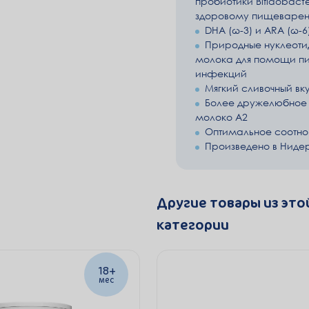
пробиотики Bifidobacte
здоровому пищеварен
DHA (ω-3) и ARA (ω-6
Природные нуклеоти
молока для помощи п
инфекций
Мягкий сливочный вк
Более дружелюбное 
молоко А2
Оптимальное соотн
Произведено в Ниде
Другие товары из это
категории
18+
мес