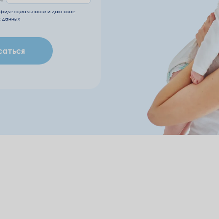
нфиденциальности
и даю свое
 данных
саться