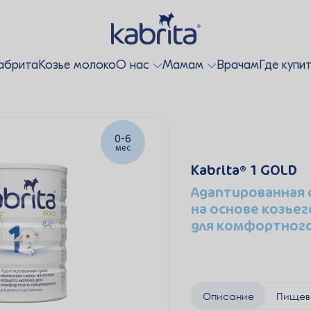
абрита
Козье молоко
О нас
Мамам
Врачам
Где купи
0-6
мес
Kabrita
1 GOLD
Адаптированная 
на основе козьег
для комфортного
Описание
Пищев