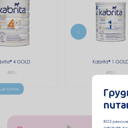
brita
4 GOLD
Kabrita
1 GOL
800 г
400 г
Груд
Где купить
Где купить
пита
ВОЗ рекоме
месяцев жиз