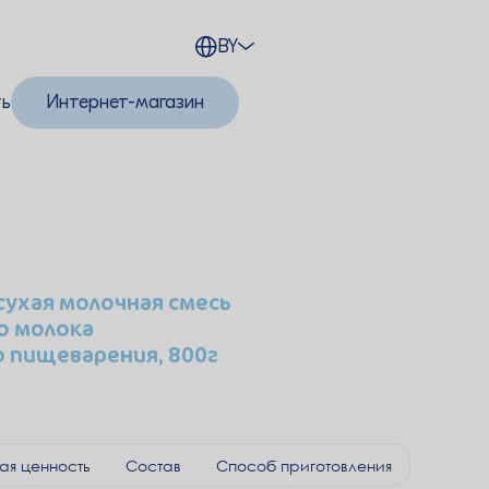
BY
ть
Интернет-магазин
сухая молочная смесь
о молока
 пищеварения, 800г
ая ценность
Состав
Способ приготовления