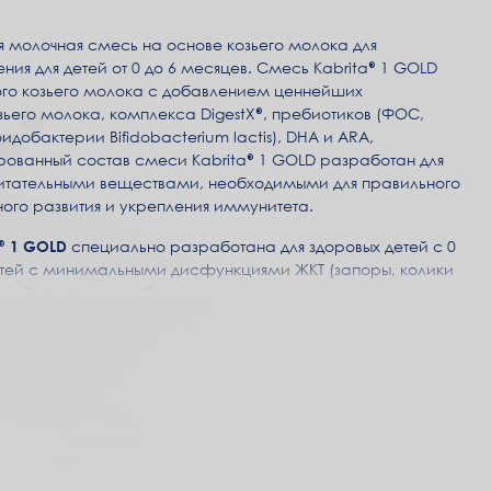
 молочная смесь на основе козьего молока для
я для детей от 0 до 6 месяцев. Смесь Kabrita® 1 GOLD
ного козьего молока с добавлением ценнейших
зьего молока, комплекса DigestX®, пребиотиков (ФОС,
добактерии Bifidobacterium lactis), DHA и ARA,
рованный состав смеси Kabrita® 1 GOLD разработан для
итательными веществами, необходимыми для правильного
ого развития и укрепления иммунитета.
® 1 GOLD
специально разработана для здоровых детей с 0
детей с минимальными дисфункциями ЖКТ (запоры, колики
а). Оптимальное сбалансированное питание для нежного
рения.
м фермерским традициям и многолетнему опыту
ода), Kabrita® предлагает современное
ское питание из козьего молока. Нежное от природы,
тличной основой для производства детского питания. Козье
и усваивается быстрее и легче коровьего, что помогает
ртному пищеварению. Kabrita® – это преимущества