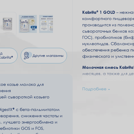
Kabrita® 1 GOLD
–
нежная
комфортного пищеварени
производится из полез
сывороточных белков ко
ГОС), пробиотиков (бифи
нуклеотидов. Сбаланси
обеспечения ребенка п
й
Другие магазины
физического и умственн
abrita®
Молочная смесь Kabrita
месяцев, а также для 
и расстройства желудк
е козье молоко для
и комфортного пищева
Подробнее
рения
й сывороткой козьего
Благодаря голландски
производства (с 1897 г
igestX® с бета-пальмитатом
высококачественное дет
варения, снижения частоты и
козье молоко является о
в, лучшего энергообмена и
молоко переваривается 
ребиотики GOS и FOS,
более легкому и комфо