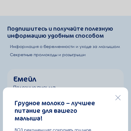
Подпишитесь и получайте полезную
информацию удобным способом
Информация о беременности и уходе за малышом
Секретные промокоды и розыгрыши
Емейл
Полезные письма
Ваше имя
Грудное молоко – лучшее
питание для вашего
малыша!
E-mail
ВОЗ рекомендует сохранять грудное