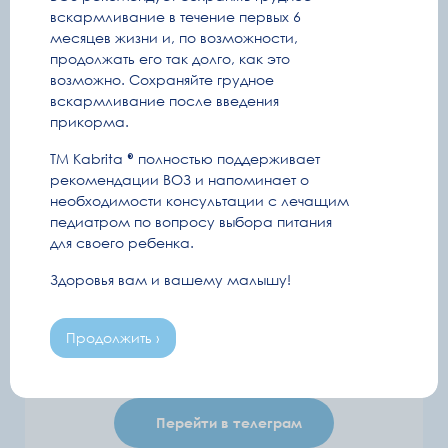
вскармливание в течение первых 6
месяцев жизни и, по возможности,
Дата рождения ребенка
ПДР
продолжать его так долго, как это
возможно. Сохраняйте грудное
или
вскармливание после введения
я принимаю условия
политики конфиденциальности
и даю свое
прикорма.
согласие на обработку
персональных данных
ТМ Kabrita
полностью поддерживает
рекомендации ВОЗ и напоминает о
Подписаться
необходимости консультации с лечащим
педиатром по вопросу выбора питания
для своего ребенка.
Здоровья вам и вашему малышу!
Чат-бот в Telegram
Продолжить ›
Короткие инфо-сообщения
Перейти в телеграм